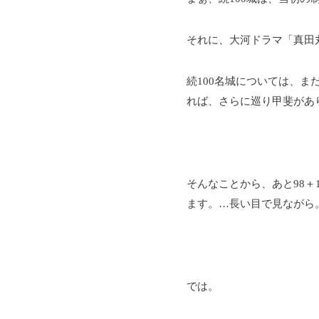
それに、大河ドラマ「真田
続
100
名城については、ま
れば、さらに巡り甲斐があ
そんなことから、あと
98
＋
ます。…長い目で見ながら
では。