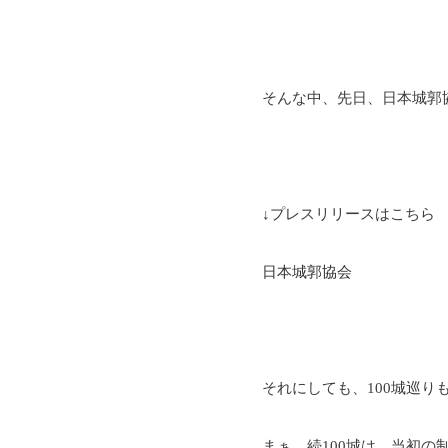
そんな中、先日、日本城郭
↓プレスリリースはこちら
日本城郭協会
それにしても、
100
城巡り
まぁ、続
100
城は、当初の