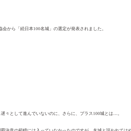
協会から「続日本
100
名城」の選定が発表されました。
も遅々として進んでいないのに、さらに、プラス
100
城とは…。
制覇決意の範疇には入っていなかったのですが、名城と謳われては