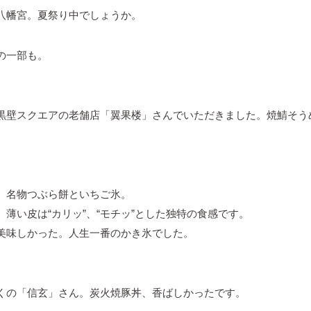
八幡宮。夏祭り中でしょうか。
の一部も。
黒壁スクエアの老舗店「翼果楼」さんでいただきました。焼鯖そう
。
。名物つぶら餅といちご氷。
薄い皮は“カリッ”、“モチッ”とした独特の食感です。
美味しかった。人生一番のかき氷でした。
くの「信玄」さん。炭火焼豚丼、香ばしかったです。