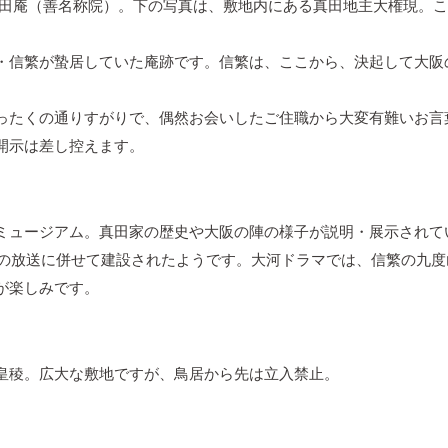
田庵（善名称院）。下の写真は、敷地内にある真田地主大権現。こ
・信繁が蟄居していた庵跡です。信繁は、ここから、決起して大阪
ったくの通りすがりで、偶然お会いしたご住職から大変有難いお言
開示は差し控えます。
ミュージアム。真田家の歴史や大阪の陣の様子が説明・展示されて
」の放送に併せて建設されたようです。大河ドラマでは、信繁の九
が楽しみです。
皇稜。広大な敷地ですが、鳥居から先は立入禁止。