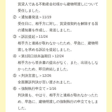
賃貸人である不動産会社様から建物明渡しについて
受任しました。
②
＜通知書発送＞11/19
受任日に、相手方に対し、賃貸借契約を解除する旨
の通知書を作成し、発送しました。
③
＜訴訟提起＞11/24
相手方と連絡が取れなかったため、早急に、建物明
渡しを求める訴訟を提起しました。
④
＜第1回口頭弁論期日＞12/24
相手方から答弁書の提出がなく、また、出頭もしな
かったため、即日終結しました。
⑤
＜判決言渡し＞12/26
全面勝訴判決が言い渡されました。
⑥
＜強制執行申立て＞1/16
判決後も、やはり、相手方と連絡が取れなかったた
め、早急に、建物明渡しの強制執行の申立てをしま
した。