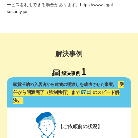
ービスを利用できる場合があります。
https://www.legal-
security.jp/
解決事例
受
家賃滞納の入居者から建物の明渡しを成功させた事案。
97日
任から明渡完了（強制執行）まで
のスピード解
決。
【ご依頼前の状況】