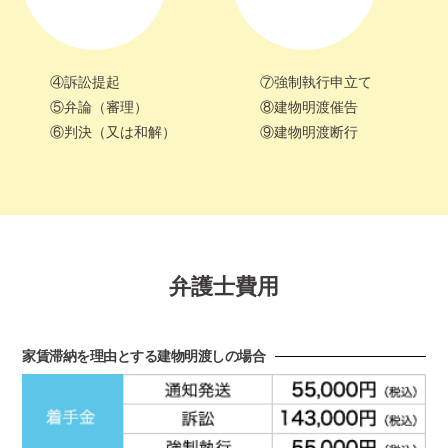
④訴訟提起
⑦強制執行申立て
⑤弁論（審理）
⑧建物明渡催告
⑥判決（又は和解）
⑨建物明渡断行
弁護士費用
家賃滞納を理由とする建物明渡しの場合