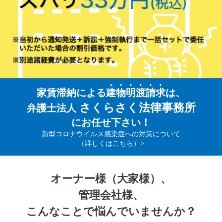
家賃滞納による
建
物
明
渡
請
求
は、
さくらさく法律事務所
弁護士法人
にお任せ下さい！
新型コロナウイルス感染症への対策について
（詳しくはこちら）>
オーナー様（大家様）、
管理会社様、
こんなことで悩んでいませんか？