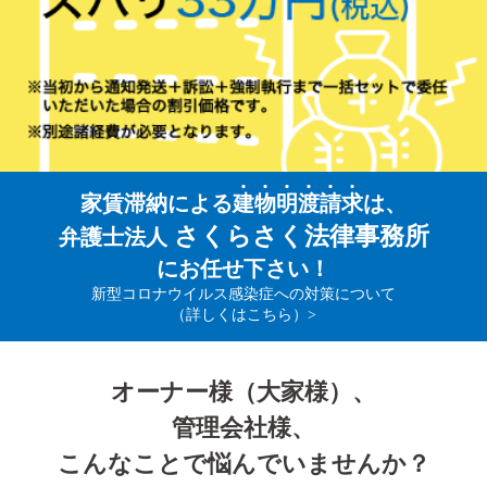
家賃滞納による
建
物
明
渡
請
求
は、
さくらさく法律事務所
弁護士法人
にお任せ下さい！
新型コロナウイルス感染症への対策について
（詳しくはこちら）>
オーナー様（大家様）、
管理会社様、
こんなことで悩んでいませんか？