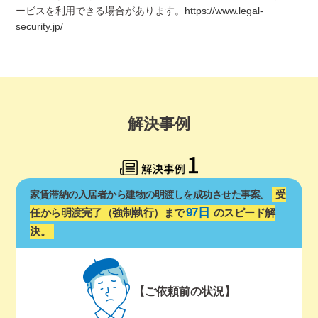
ービスを利用できる場合があります。
https://www.legal-
security.jp/
解決事例
受
家賃滞納の入居者から建物の明渡しを成功させた事案。
97日
任から明渡完了（強制執行）まで
のスピード解
決。
【ご依頼前の状況】