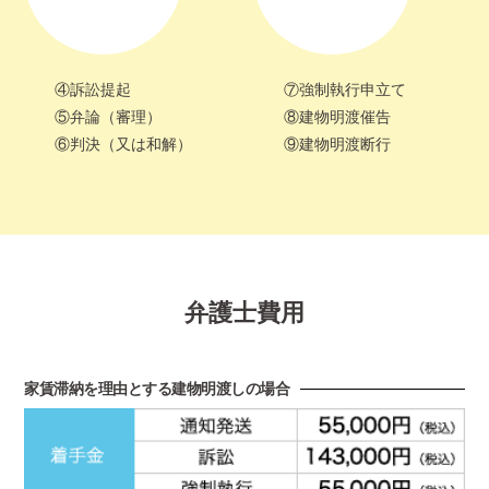
④訴訟提起
⑦強制執行申立て
⑤弁論（審理）
⑧建物明渡催告
⑥判決（又は和解）
⑨建物明渡断行
弁護士費用
家賃滞納を理由とする建物明渡しの場合