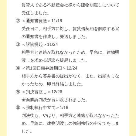
賃貸人である不動産会社様から建物明渡しについて
受任しました。
②
＜通知書発送＞11/19
受任日に、相手方に対し、賃貸借契約を解除する旨
の通知書を作成し、発送しました。
③
＜訴訟提起＞11/24
相手方と連絡が取れなかったため、早急に、建物明
渡しを求める訴訟を提起しました。
④
＜第1回口頭弁論期日＞12/24
相手方から答弁書の提出がなく、また、出頭もしな
かったため、即日終結しました。
⑤
＜判決言渡し＞12/26
全面勝訴判決が言い渡されました。
⑥
＜強制執行申立て＞1/16
判決後も、やはり、相手方と連絡が取れなかったた
め、早急に、建物明渡しの強制執行の申立てをしま
した。